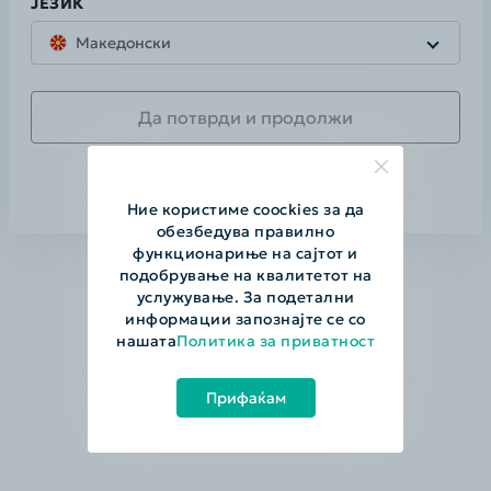
JЕЗИК
Македонски
Да потврди и продолжи
Пропушти
Ние користиме coockies за да
обезбедува правилно
функционариње на саjтот и
подобрување на квалитетот на
услужување. За подетални
информации запознаjте се со
нашата
Политика за приватност
Д
Прифаќам
ги
ак
ак