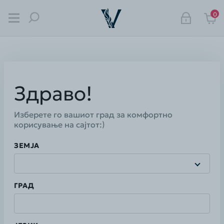
0
Што сакате да пронаjдете?
Здраво!
Изберете го вашиот град за комфортно
корисување на саjтот:)
ЗЕМJА
ГРАД